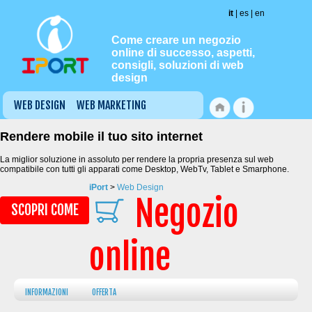
it
| es | en
Come creare un negozio
online di successo, aspetti,
consigli, soluzioni di web
design
WEB DESIGN
WEB MARKETING
CMS ONLINE
BLOG
ISHOP
Rendere mobile il tuo sito internet
La miglior soluzione in assoluto per rendere la propria presenza sul web
compatibile con tutti gli apparati come Desktop, WebTv, Tablet e Smarphone.
iPort
>
Web Design
Negozio
SCOPRI COME
online
INFORMAZIONI
OFFERTA