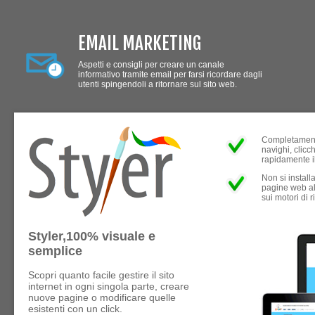
EMAIL MARKETING
Aspetti e consigli per creare un canale
informativo tramite email per farsi ricordare dagli
utenti spingendoli a ritornare sul sito web.
Completament
navighi, clicc
rapidamente i
Non si install
pagine web al
sui motori di r
Styler,100% visuale e
semplice
Scopri quanto facile gestire il sito
internet in ogni singola parte, creare
nuove pagine o modificare quelle
esistenti con un click.