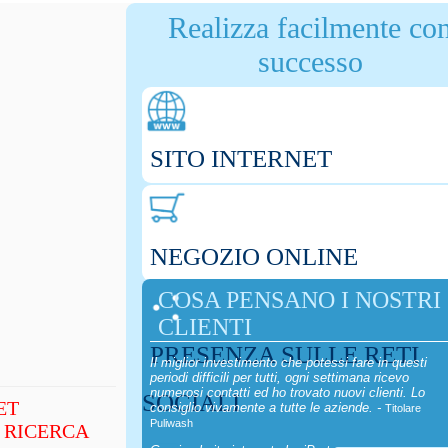
Realizza facilmente co
successo
SITO INTERNET
NEGOZIO ONLINE
COSA PENSANO I NOSTRI
CLIENTI
PRESENZA SULLE RETI
Il miglior investimento che potessi fare in questi
periodi difficili per tutti, ogni settimana ricevo
numerosi contatti ed ho trovato nuovi clienti. Lo
SOCIALI
ET
consiglio vivamente a tutte le aziende. -
Titolare
Puliwash
I RICERCA