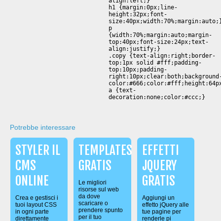
align:left;}
h1 {margin:0px;line-
height:32px;font-
size:40px;width:70%;margin:auto;
p
{width:70%;margin:auto;margin-
top:40px;font-size:24px;text-
align:justify;}
.copy {text-align:right;border-
top:1px solid #fff;padding-
top:10px;padding-
right:10px;clear:both;background
color:#666;color:#fff;height:64p
a {text-
decoration:none;color:#ccc;}
Potrebbe interessare
STYLER IL
TEMPLATES
EFFETTI
CMS
GRATIS
JQUERY
ONLINE
GRATIS
Le migliori
risorse sul web
da dove
Crea e gestisci i
Aggiungi un
scaricare o
tuoi layout CSS
effetto jQuery alle
prendere spunto
in ogni parte
tue pagine per
per il tuo
direttamente
renderle pi