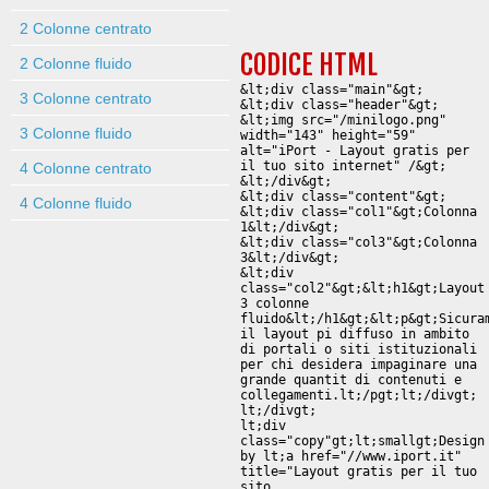
2 Colonne centrato
CODICE HTML
2 Colonne fluido
&lt;div class="main"&gt;
3 Colonne centrato
&lt;div class="header"&gt;
&lt;img src="/minilogo.png"
3 Colonne fluido
width="143" height="59"
alt="iPort - Layout gratis per
il tuo sito internet" /&gt;
4 Colonne centrato
&lt;/div&gt;
&lt;div class="content"&gt;
4 Colonne fluido
&lt;div class="col1"&gt;Colonna
1&lt;/div&gt;
&lt;div class="col3"&gt;Colonna
3&lt;/div&gt;
&lt;div
class="col2"&gt;&lt;h1&gt;Layout
3 colonne
fluido&lt;/h1&gt;&lt;p&gt;Sicura
il layout pi diffuso in ambito
di portali o siti istituzionali
per chi desidera impaginare una
grande quantit di contenuti e
collegamenti.lt;/pgt;lt;/divgt;
lt;/divgt;
lt;div
class="copy"gt;lt;smallgt;Design
by lt;a href="//www.iport.it"
title="Layout gratis per il tuo
sito