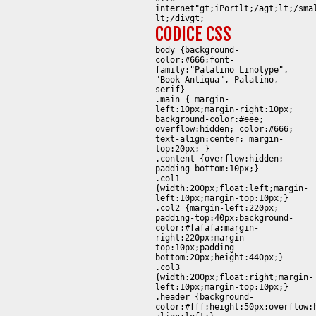
internet"gt;iPortlt;/agt;lt;/sma
lt;/divgt;
CODICE CSS
body {background-
color:#666;font-
family:"Palatino Linotype",
"Book Antiqua", Palatino,
serif}
.main { margin-
left:10px;margin-right:10px;
background-color:#eee;
overflow:hidden; color:#666;
text-align:center; margin-
top:20px; }
.content {overflow:hidden;
padding-bottom:10px;}
.col1
{width:200px;float:left;margin-
left:10px;margin-top:10px;}
.col2 {margin-left:220px;
padding-top:40px;background-
color:#fafafa;margin-
right:220px;margin-
top:10px;padding-
bottom:20px;height:440px;}
.col3
{width:200px;float:right;margin-
left:10px;margin-top:10px;}
.header {background-
color:#fff;height:50px;overflow: