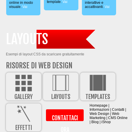
template.
Vai
online in modo
interattive e
visuale.
Vai
accattivanti.
Vai
LAYOUTS
Esempi di layout CSS da scaricare gratuitamente
RISORSE DI WEB DESIGN
GALLERY
LAYOUTS
TEMPLATES
Homepage
|
Informazioni
|
Contatti
|
Web Design
|
Web
CONTATTACI
Marketing
|
CMS Online
|
Blog
|
iShop
EFFETTI
ORA